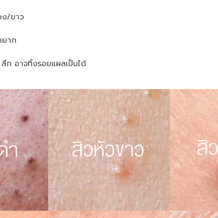
ือง/ขาว
ษายาก
ลึก อาจทิ้งรอยแผลเป็นได้