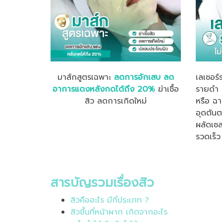
มาส์กสูตรเฉพาะ
ลดการอักเสบ ลด
เลเซอร์
อาการแดงหลังกดได้ถึง 20%
ฆ่าเชื้อ
รายดำ ร
สิว ลดการเกิดใหม่
หรือ ฉา
อุดตันต
ผลัดเซล
รวดเร็ว
สารบัญรวมเรื่องสิว
สิวคืออะไร มีกี่ประเภท ?
สิวขึ้นที่หน้าผาก เกิดจากอะไร