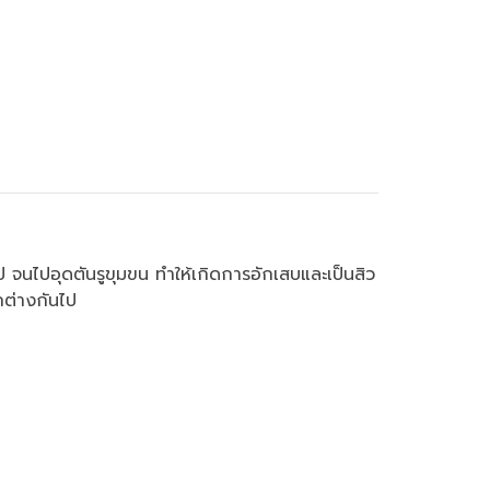
ไป จนไปอุดตันรูขุมขน ทำให้เกิดการอักเสบและเป็นสิว
กต่างกันไป