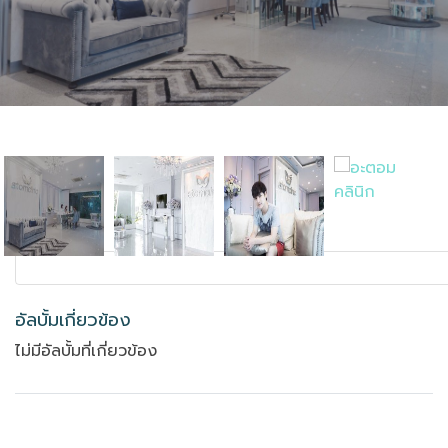
อัลบั้มเกี่ยวข้อง
ไม่มีอัลบั้มที่เกี่ยวข้อง