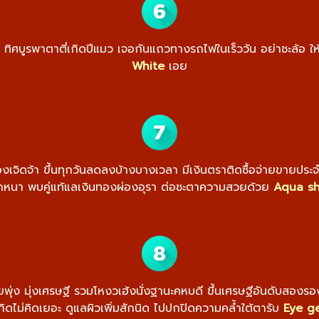
แน่ว ทิศบูรพาตาตี่เกิดปีแมว เจอกันแถวทางรถไฟในเร็ววัน อย่าชะล้อ ใ
White
เอย
งผ่องเจิดจ้า ขึ้นทุกวันลดลงบ้างบางเวลา มีเงินตราติดซื้อจ่ายขายป
กหนา พบคู่แท้แลเงินทองผ่องอุรา ต่อชะตาความสวยด้วย
Aqua sh
ง มุ่งเศรษฐี รวมโหงวเฮ้งนั่งฐานะคหบดี ขึ้นเศรษฐีอันดับสองรองท
ดไม่คิดเยอะ ดูแลผิวเพิ่มสักนิด ไปปกปิดความคล้ำใต้ตารับ
Eye g