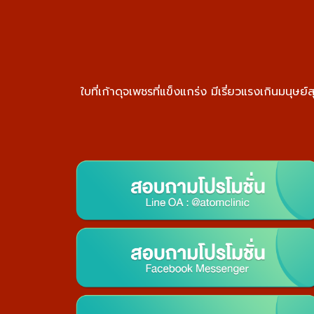
ใบที่เก้าดุจเพชรที่แข็งแกร่ง มีเรี่ยวแรงเกินมนุษ