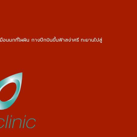
มือนนกที่โผผิน กางปีกบินขึ้นฟ้าสง่าศรี ทะยานไปสู่