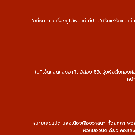
ใบที่หก ถามเรื่องคู่ได้พบแน่ มีปานใต้รักแร้รักแน่
ใบที่เจ็ดแสดแสงอาทิตย์ส่อง ชีวิตรุ่งพุ่งดั่งทอ
หนั
หมายเลขแปด นองเนืองเรืองวาสนา ทั้งยศถา พวยพุ่
ผิวหมองนิดเดียว คอยสะกิ