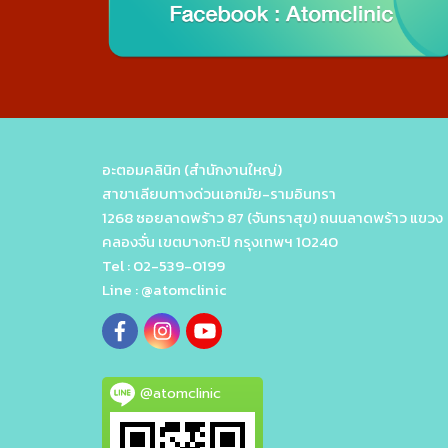
อะตอมคลินิก (สำนักงานใหญ่)
สาขาเลียบทางด่วนเอกมัย-รามอินทรา
1268 ซอยลาดพร้าว 87 (จันทราสุข) ถนนลาดพร้าว แขวง
คลองจั่น เขตบางกะปิ กรุงเทพฯ 10240
Tel : 02-539-0199
Line : @atomclinic
@atomclinic