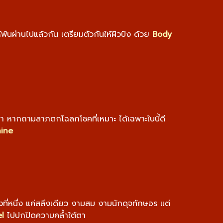
ห้พ้นผ่านไปแล้วกัน เตรียมตัวกันให้ผิวปัง ด้วย
Body
ระจำ หากถามลาภตกโฉลกโชคที่เหมาะ ได้เฉพาะใบนี้ดี
ine
ี่หนึ่ง แค่สลึงเดียว งามสม งามนักดุจทักษอร แต่
el
ไปปกปิดความคล้ำใต้ตา