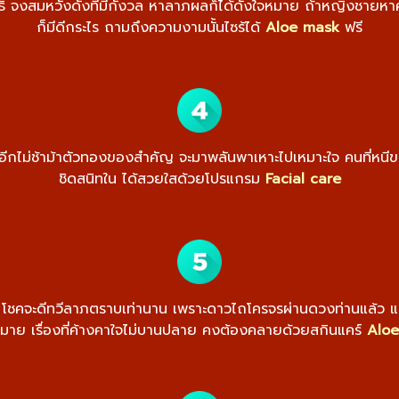
นธิ์ จงสมหวังดังที่มีกังวล หาลาภผลก็ได้ดังใจหมาย ถ้าหญิงชายหา
ก็มีดีกระไร ถามถึงความงามนั้นไซร้ได้
Aloe mask
ฟรี
น อีกไม่ช้าม้าตัวทองของสำคัญ จะมาพลันพาเหาะไปเหมาะใจ คนที่หนีของท
ชิดสนิทใน ได้สวยใสด้วยโปรแกรม
Facial care
สนาน โชคจะดีทวีลาภตราบเท่านาน เพราะดาวไถโครจรผ่านดวงท่านแล้ว แต
หมาย เรื่องที่ค้างคาใจไม่บานปลาย คงต้องคลายด้วยสกินแคร์
Aloe