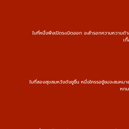
ใบที่หนึ่งพึงเปิดระเบิดออก จะสำรอกความหวานถ้า
เก
ใบที่สองสุขสมหวังดังชูชื่น หนี่งใครรอชู้ชมจะสมห
หกมา