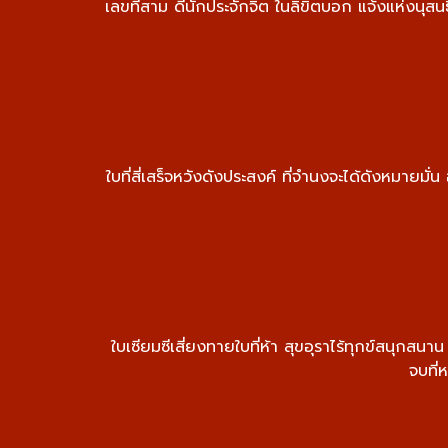
เลขที่สาม ดีนักประจักจิต ในลิขิตบอก แจ้งแห่งนุส
ใบที่สี่เสร็จหวังดังประสงค์ ที่จำนงจะได้ดังหมายมั่
ใบเซียมซีเสี่ยงทายใบที่ห้า สุขอุราไร้ทุกข์สนุก
จบที่