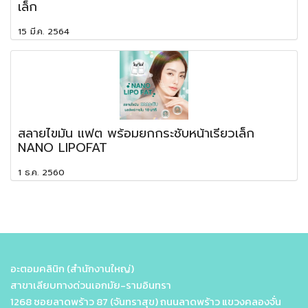
เล็ก
15 มี.ค. 2564
สลายไขมัน แฟต พร้อมยกกระชับหน้าเรียวเล็ก
NANO LIPOFAT
1 ธ.ค. 2560
อะตอมคลินิก (สำนักงานใหญ่)
สาขาเลียบทางด่วนเอกมัย-รามอินทรา
1268 ซอยลาดพร้าว 87 (จันทราสุข) ถนนลาดพร้าว แขวงคลองจั่น