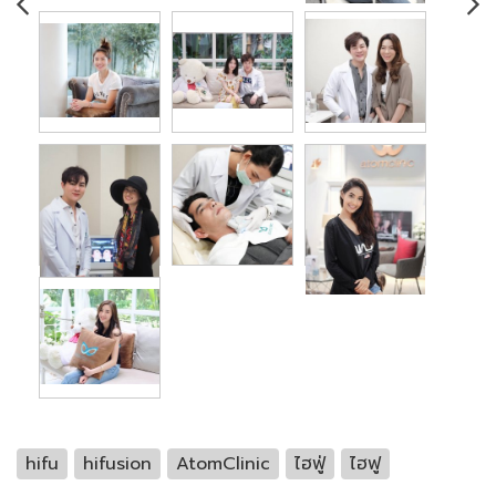
hifu
hifusion
AtomClinic
ไฮฟู่
ไฮฟู