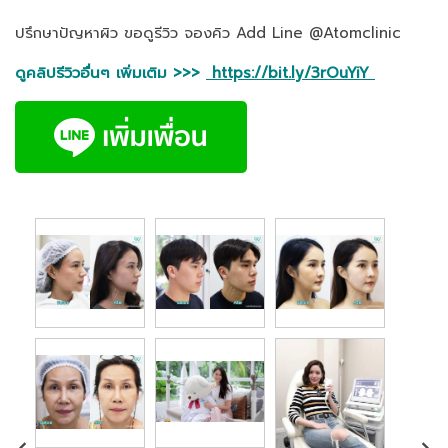
ปรึกษาปัญหาผิว ขอดูรีวิว จองคิว Add Line @Atomclinic
ดูคลิปรีวิวอื่นๆ เพิ่มเติม >>>
https://bit.ly/3rOuYiY