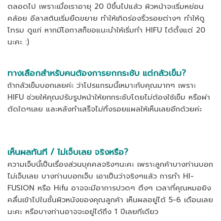
ตลอดไป เพราะเมื่อเราอายุ 20 ปีขึ้นไปแล้ว ผิวหน้าจะเริ่มหย่อน
คล้อย อีลาสตินเริ่มยืดขยาย ทำให้เกิดร่องริ้วรอยต่างๆ ทำให้ดู
โทรม ดูแก่ หากมีโอกาสก็ขอแนะนำให้เริ่มทำ HIFU ได้ตั้งแต่ 20
นะคะ :)
ทางเลือกสำหรับคนต้องการยกกระชับ แต่กลัวเข็ม?
ถ้ากลัวเข็มบอกเลยค่ะ ว่าโปรแกรมนี้เหมาะกับคุณมากๆ เพราะ
HIFU ช่วยให้คุณปรับรูปหน้าให้ยกกระชับโดยไม่ต้องใช้เข็ม หรือผ่า
ตัดใดๆเลย และหลังทำเสร็จไม่ทิ้งรอยแผลให้เห็นเลยอีกด้วยค่ะ
เห็นผลทันที / ไม่เจ็บเลย จริงหรือ?
ความเจ็บนี้เป็นเรื่องส่วนบุคคลจริงๆนะคะ เพราะลูกค้าบางท่านบอก
ไม่เจ็บเลย บางท่านบอกเจ็บ เอาเป็นว่าจริงๆแล้ว การทำ HI-
FUSION หรือ Hifu อาจจะมีอาการปวดๆ ตึงๆ เวลาที่คุณหมอยิง
คลื่นเข้าไปในชั้นผิวหนังของคุณลูกค้า เห็นผลอยู่ได้ 5-6 เดือนเลย
นะคะ หรือบางท่านอาจจะอยู่ได้ถึง 1 ปีเลยทีเดียว