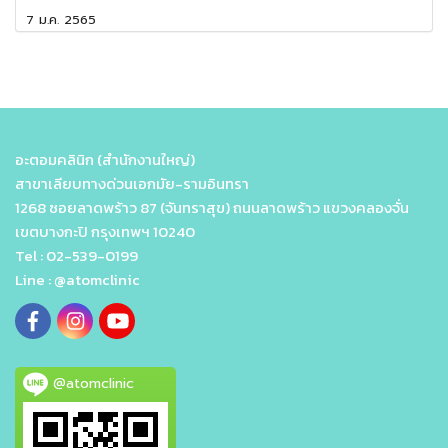
7 ม.ค. 2565
อะตอมคลินิก (สำนักงานใหญ่)
สาขาเลียบทางด่วนเอกมัย-รามอินทรา
1268 ซอยลาดพร้าว 87 (จันทราสุข) ถนนลาดพร้าว แขวงคลองจั่น
เขตบางกะปิ กรุงเทพฯ 10240
Tel : 02-539-0199
Line : @atomclinic
@atomclinic