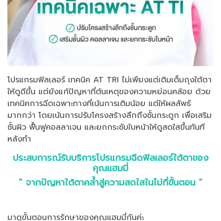
โปรแกรมฟิลเลอร์ เทคนิค AT TRI ไม่เพียงแต่เติมเต็มถุงใต้ตา
ให้ดูดีขึ้น แต่ยังแก้ปัญหาที่ต้นเหตุของความหย่อนคล้อย ด้วย
เทคนิคการฉีดเฉพาะทางที่เน้นการเติมน้อย แต่ให้ผลลัพธ์
มากกว่า โดยเน้นการปรับโครงสร้างลึกถึงชั้นกระดูก เพื่อเสริม
ชั้นผิว ฟื้นฟูคอลลาเจน และยกกระชับใบหน้าให้ดูสดใสขึ้นทันที
หลังทำ
ประสบการณ์รับบริการโปรแกรมฉีดฟิลเลอร์ใต้ตาของ
คุณแฮมมี่
" จากปัญหาใต้ตาคล้ำสู่ความสดใสในไม่กี่ขั้นตอน "
มาดูขั้นตอนการรักษาของคุณแฮมมี่กันค่ะ