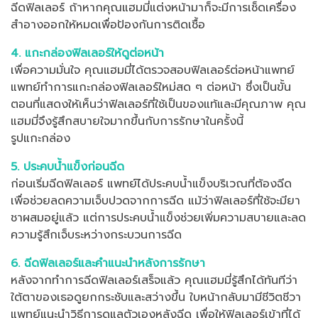
ฉีดฟิลเลอร์ ถ้าหากคุณแฮมมี่แต่งหน้ามาก็จะมีการเช็ดเครื่อง
สำอางออกให้หมดเพื่อป้องกันการติดเชื้อ
4. แกะกล่องฟิลเลอร์ให้ดูต่อหน้า
เพื่อความมั่นใจ คุณแฮมมี่ได้ตรวจสอบฟิลเลอร์ต่อหน้าแพทย์
แพทย์ทำการแกะกล่องฟิลเลอร์ใหม่สด ๆ ต่อหน้า ซึ่งเป็นขั้น
ตอนที่แสดงให้เห็นว่าฟิลเลอร์ที่ใช้เป็นของแท้และมีคุณภาพ คุณ
แฮมมี่จึงรู้สึกสบายใจมากขึ้นกับการรักษาในครั้งนี้
รูปแกะกล่อง
5. ประคบน้ำแข็งก่อนฉีด
ก่อนเริ่มฉีดฟิลเลอร์ แพทย์ได้ประคบน้ำแข็งบริเวณที่ต้องฉีด
เพื่อช่วยลดความเจ็บปวดจากการฉีด แม้ว่าฟิลเลอร์ที่ใช้จะมียา
ชาผสมอยู่แล้ว แต่การประคบน้ำแข็งช่วยเพิ่มความสบายและลด
ความรู้สึกเจ็บระหว่างกระบวนการฉีด
6. ฉีดฟิลเลอร์และคำแนะนำหลังการรักษา
หลังจากทำการฉีดฟิลเลอร์เสร็จแล้ว คุณแฮมมี่รู้สึกได้ทันทีว่า
ใต้ตาของเธอดูยกกระชับและสว่างขึ้น ใบหน้ากลับมามีชีวิตชีวา
แพทย์แนะนำวิธีการดูแลตัวเองหลังฉีด เพื่อให้ฟิลเลอร์เข้าที่ได้