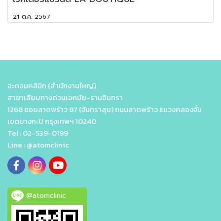
21 ต.ค. 2567
อะตอมคลินิก (สำนักงานใหญ่)
สาขาเลียบทางด่วนเอกมัย-รามอินทรา
1268 ซอยลาดพร้าว 87 (จันทราสุข) ถนนลาดพร้าว แขวงคลองจั่น
เขตบางกะปิ กรุงเทพฯ 10240
Tel : 02-539-0199
Line : @atomclinic
@atomclinic