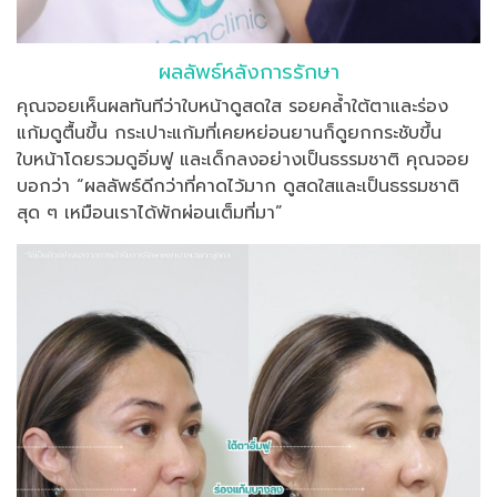
ผลลัพธ์หลังการรักษา
คุณจอยเห็นผลทันทีว่าใบหน้าดูสดใส รอยคล้ำใต้ตาและร่อง
แก้มดูตื้นขึ้น กระเปาะแก้มที่เคยหย่อนยานก็ดูยกกระชับขึ้น
ใบหน้าโดยรวมดูอิ่มฟู และเด็กลงอย่างเป็นธรรมชาติ คุณจอย
บอกว่า “ผลลัพธ์ดีกว่าที่คาดไว้มาก ดูสดใสและเป็นธรรมชาติ
สุด ๆ เหมือนเราได้พักผ่อนเต็มที่มา”