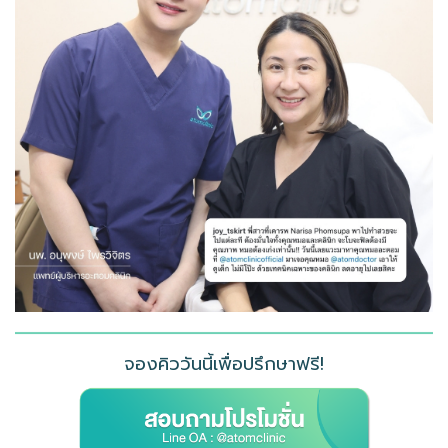
จองคิววันนี้เพื่อปรึกษาฟรี!