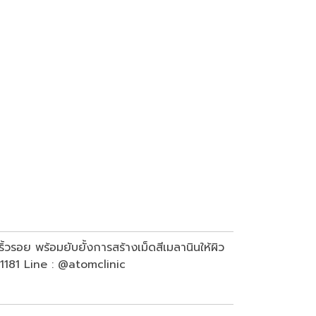
ิ้วรอย พร้อมยับยั้งการสร้างเม็ดสีเมลานินให้ผิว
91-1181 Line : @atomclinic