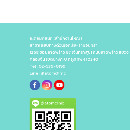
อะตอมคลินิก (สำนักงานใหญ่)
สาขาเลียบทางด่วนเอกมัย-รามอินทรา
1268 ซอยลาดพร้าว 87 (จันทราสุข) ถนนลาดพร้าว แขวง
คลองจั่น เขตบางกะปิ กรุงเทพฯ 10240
Tel : 02-539-0199
Line : @atomclinic
@atomclinic